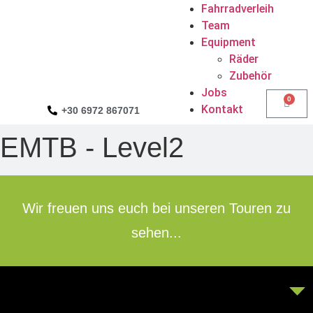
Fahrradverleih
Team
Equipment
Räder
Zubehör
Jobs
0
Kontakt
+30 6972 867071
EMTB - Level2
Wir freuen uns euch bei unseren Touren zu
sehen...