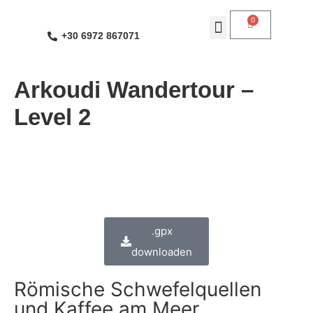
0
+30 6972 867071
Geführte Touren
Arkoudi Wandertour –
Level 2
.gpx
downloaden
Römische Schwefelquellen
und Kaffee am Meer