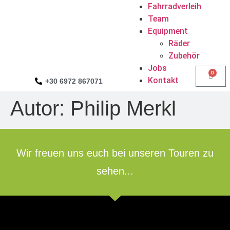
Fahrradverleih
Team
Equipment
Räder
Zubehör
Jobs
0
Kontakt
+30 6972 867071
Autor:
Philip Merkl
Wir freuen uns euch bei unseren Touren zu
sehen...